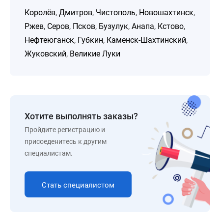
Королёв
,
Дмитров
,
Чистополь
,
Новошахтинск
,
Ржев
,
Серов
,
Псков
,
Бузулук
,
Анапа
,
Кстово
,
Нефтеюганск
,
Губкин
,
Каменск-Шахтинский
,
Жуковский
,
Великие Луки
Хотите выполнять заказы?
Пройдите регистрацию и
присоеденитесь к другим
специалистам.
Стать специалистом