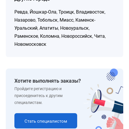
Ревда
,
Йошкар-Ола
,
Троицк
,
Владивосток
,
Назарово
,
Тобольск
,
Миасс
,
Каменск-
Уральский
,
Апатиты
,
Новоуральск
,
Раменское
,
Коломна
,
Новороссийск
,
Чита
,
Новомосковск
Хотите выполнять заказы?
Пройдите регистрацию и
присоеденитесь к другим
специалистам.
Стать специалистом