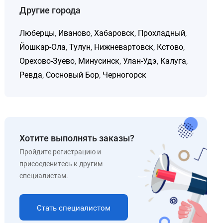
Другие города
Люберцы
,
Иваново
,
Хабаровск
,
Прохладный
,
Йошкар-Ола
,
Тулун
,
Нижневартовск
,
Кстово
,
Орехово-Зуево
,
Минусинск
,
Улан-Удэ
,
Калуга
,
Ревда
,
Сосновый Бор
,
Черногорск
Хотите выполнять заказы?
Пройдите регистрацию и
присоеденитесь к другим
специалистам.
Стать специалистом