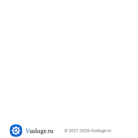
© 2021-2026 Vusluge.ru