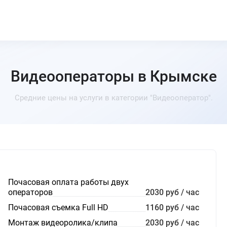
Видеооператоры в Крымске
Средние цены на услуги в категории "Видеооператор".
Почасовая оплата работы двух
операторов
2030 руб / час
Почасовая съемка Full HD
1160 руб / час
Монтаж видеоролика/клипа
2030 руб / час