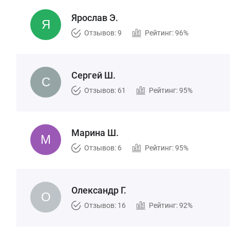
Ярослав Э.
Отзывов: 9
Рейтинг: 96%
Сергей Ш.
Отзывов: 61
Рейтинг: 95%
Марина Ш.
Отзывов: 6
Рейтинг: 95%
Олександр Г.
Отзывов: 16
Рейтинг: 92%