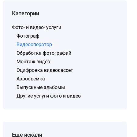
Категории
Фото- и видео- услуги
Фотограф
Видеооператор
Обработка фотографий
Монтаж видео
Оцифровка видеокассет
Аэросъемка
Выпускные альбомы
Другие услуги фото и видео
Еще искали