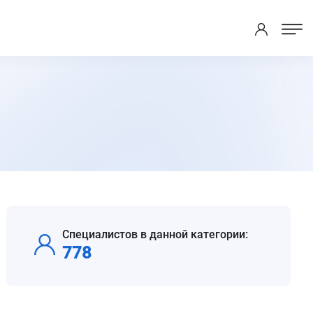
Специалистов в данной категории:
778