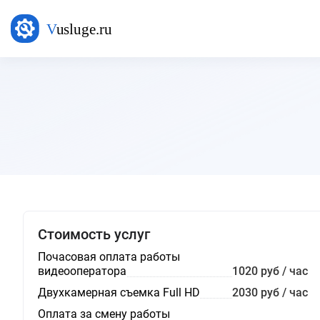
Стоимость услуг
Почасовая оплата работы
видеооператора
1020 руб / час
Двухкамерная съемка Full HD
2030 руб / час
Оплата за смену работы