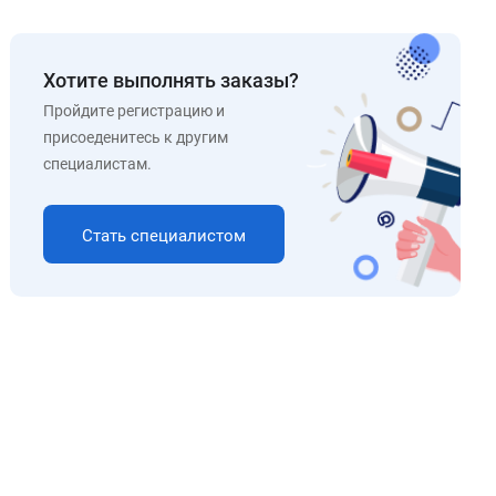
Хотите выполнять заказы?
Пройдите регистрацию и
присоеденитесь к другим
специалистам.
Стать специалистом