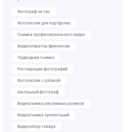
Фотограф на час
Фотосессия для портфолио
Съемка профессионального видео
Видеооператор-фрилансер
Подводная съемка
Реставрация фотографий
Фотосессия с собакой
Школьный фотограф
Видеосъемка рекламных роликов
Видеосъемка презентаций
Видеообзор товара